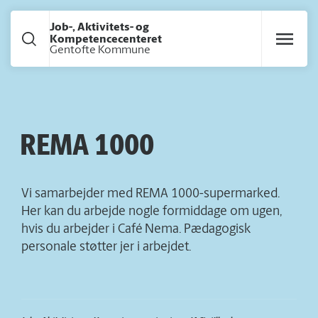
Gå til hoved indhold
Job-, Aktivitets- og
Kompetencecenteret
Gentofte Kommune
REMA 1000
Vi samarbejder med REMA 1000-supermarked.
Her kan du arbejde nogle formiddage om ugen,
hvis du arbejder i Café Nema. Pædagogisk
personale støtter jer i arbejdet.